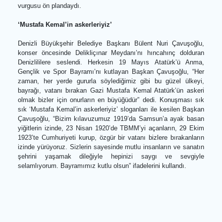
dolduran vatandaşlar, Ceza’nın efsaneleşmiş parçalarına hep b
ağızdan eşlik etti. Rap müziğin güçlü ismi sahnede h
duygusal hem de enerjik parçalarıyla gençlere seslenirken, ge
boyunca Denizli semalarında bayram coşkusu yankıland
Bayramın ruhuna uygun şekilde, Cumhuriyet ve özgürl
vurgusu ön plandaydı.
‘Mustafa Kemal’in askerleriyiz’
Denizli Büyükşehir Belediye Başkanı Bülent Nuri Çavuşoğl
konser öncesinde Delikliçınar Meydanı’nı hıncahınç doldur
Denizlililere seslendi. Herkesin 19 Mayıs Atatürk’ü Anm
Gençlik ve Spor Bayramı’nı kutlayan Başkan Çavuşoğlu, “H
zaman, her yerde gururla söylediğimiz gibi bu güzel ülkey
bayrağı, vatanı bırakan Gazi Mustafa Kemal Atatürk’ün aske
olmak bizler için onurların en büyüğüdür” dedi. Konuşması s
sık ‘Mustafa Kemal’in askerleriyiz’ sloganları ile kesilen Başk
Çavuşoğlu, “Bizim kılavuzumuz 1919’da Samsun’a ayak bas
yiğitlerin izinde, 23 Nisan 1920’de TBMM’yi açanların, 29 Ek
1923’te Cumhuriyeti kurup, özgür bir vatanı bizlere bırakanlar
izinde yürüyoruz. Sizlerin sayesinde mutlu insanların ve sanat