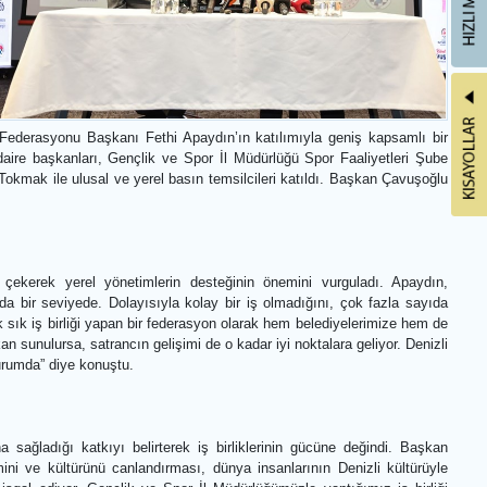
an biri olmayı
ini Denizli’de
TSF) arasında
enecek olan 2.
rını açacak.
rkiye Satranç Federasyonu Başkanı Fethi Apaydın’ın katılımıyla ge
zgür Başkurt, daire başkanları, Gençlik ve Spor İl Müdürlüğü Spor 
Başkanı Özkan Tokmak ile ulusal ve yerel basın temsilcileri katıldı.
ıtladı.
lüğüne dikkat çekerek yerel yönetimlerin desteğinin önemini vur
 çok daha yukarıda bir seviyede. Dolayısıyla kolay bir iş olmadığını,
 yönetimlerle çok sık iş birliği yapan bir federasyon olarak hem beled
e kadar çok imkan sunulursa, satrancın gelişimi de o kadar iyi noktalar
rtış yakalamış durumda” diye konuştu.