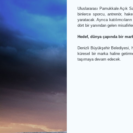
Genç Büyükusta Ediz Gü
Turnuvanın en heyecan ve
Temmuz Pazartesi günü 
Sporcular ve satranç tut
Spor, turizm ve ekono
Uluslararası Pamukkale 
binlerce sporcu, antre
yaratacak. Ayrıca katılı
dört bir yanından gelen 
Hedef, dünya çapında 
Denizli Büyükşehir Beledi
küresel bir marka halin
taşımaya devam edecek