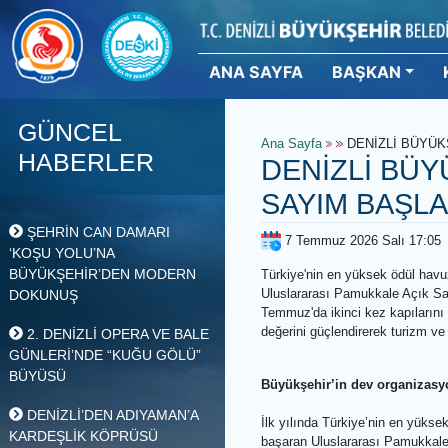
ANA SAYFA
BAŞKAN
GÜNCEL
Ana Sayfa
DENİZLİ
HABERLER
DENİZLİ 
SAYIM BA
ŞEHRİN CAN DAMARI
7 Temmuz 2026 Salı
‘KOŞU YOLU’NA
BÜYÜKŞEHİR’DEN MODERN
Türkiye'nin en yüksek öd
Uluslararası Pamukkale 
DOKUNUŞ
Temmuz'da ikinci kez ka
değerini güçlendirerek t
2. DENİZLİ OPERA VE BALE
GÜNLERİ’NDE “KUĞU GÖLÜ”
BÜYÜSÜ
Büyükşehir’in dev orga