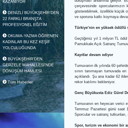
ALTYAPI HAMLESİ
“Şehrin markalaşması 
DENİZLİ BÜYÜKŞEHİR
Denizli Büyükşehir Bele
Çavuşoğlu, “Farklı şehi
ÇALIŞIYOR, TAVAS
buluşması anlamına geli
KAZANIYOR
çerçevesinde sporcular
gösterebilmek, özellikle
DENİZLİ BÜYÜKŞEHİR’DEN
ve sporuna katkı koymay
22 FARKLI BRANŞTA
PROFESYONEL EĞİTİM
Türkiye’nin en yüksek 
OKUMA-YAZMA ÖĞRENEN
Geçtiğimiz yıl 1 milyon 
KADINLAR BU KEZ KEŞİF
Pamukkale Açık Satranç 
YOLCULUĞUNDA
Kayıtlar devam ediyor
BÜYÜKŞEHİR’DEN
GERZELE MAHALLESİ’NDE
Turnuvanın ilk yılında 
DÖNÜŞÜM HAMLESİ
sınırı tanımayan turnu
açıklandı. Şu ana kadar
Tüm Haberler
rekor katılımı bekleniyor