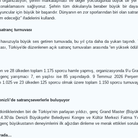
ve değer yolculuğu için büyük önem arz ediyor”
diye Başkanı Bülent Nuri Çavuşoğlu ise organizasyonun kentin küre
rlerden ve farklı ülkelerden bini aşkın sporcunun buraya gelmesi, De
yor. Bu organizasyon, şehrin markalaşması ve değer yolculuğunda b
ımızın konaklamasını sağlıyoruz. Şehrin tüm dokularıyla berabe
 küçük oyuncular için büyük bir başarıdır. Dünyanın en zor sporlarında
a devam edeceğiz” ifadelerini kullandı.
ödüllü satranç turnuvası
TL ödül havuzuyla büyük ses getiren turnuvada, bu yıl çıta daha da y
Turnuvası, Türkiye'de düzenlenen açık satranç turnuvaları arasında 
60 şehirden ve 28 ülkeden toplam 1.175 sporcu hamle yapmış, organiz
vada en genç yarışmacı 7, en yaşlısı ise 85 yaşındaydı. 9 Temm
 62 ilden 1.025 ve 23 ülkeden 125 sporcu olmak üzere toplam 1.150 s
.