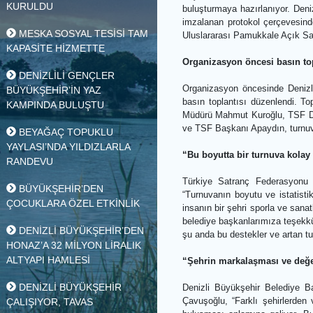
DENİZLİ’DEN ADIYAMAN’A
İlk yılında Türkiye’nin e
KARDEŞLİK KÖPRÜSÜ
başaran Uluslararası Pam
KURULDU
buluşturmaya hazırlanıy
imzalanan protokol çerç
MESKA SOSYAL TESİSİ TAM
Uluslararası Pamukkale 
KAPASİTE HİZMETTE
Organizasyon öncesi b
DENİZLİLİ GENÇLER
Organizasyon öncesinde
BÜYÜKŞEHİR’İN YAZ
basın toplantısı düzenl
KAMPINDA BULUŞTU
Müdürü Mahmut Kuroğlu, 
ve TSF Başkanı Apaydın, 
BEYAĞAÇ TOPUKLU
YAYLASI’NDA YILDIZLARLA
“Bu boyutta bir turnuva
RANDEVU
Türkiye Satranç Federa
BÜYÜKŞEHİR’DEN
“Turnuvanın boyutu ve is
ÇOCUKLARA ÖZEL ETKİNLİK
insanın bir şehri sporla
belediye başkanlarımıza 
DENİZLİ BÜYÜKŞEHİR’DEN
şu anda bu destekler ve 
HONAZ’A 32 MİLYON LİRALIK