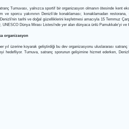
rel Denizli’de satrançseverlerle buluşuyor
rici etkinliklerinden biri de Türkiye’nin parlayan yıldızı, genç Gran
saat 14.30’da Denizli Büyükşehir Belediyesi Kongre ve Kültür Mer
kunları, genç büyükustanın deneyimlerini ilk ağızdan dinleme ve merak 
mi bir arada…
Açık Satranç Turnuvası, yalnızca sportif bir organizasyon olmanın ö
nör, hakem ve sporcu yakınının Denizli’de konaklaması; konaklamad
mcıların Denizli'nin tarihi ve doğal güzelliklerini keşfetmesi amacıy
misafirler, UNESCO Dünya Mirası Listesi'nde yer alan dünyaca ünlü Pam
bir marka organizasyon
yesi, her yıl üzerine koyarak geliştirdiği bu dev organizasyonu uluslar
e getirmeyi hedefliyor. Turnuva, satranç sporunun gelişimine hizmet 
.