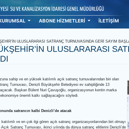
KURUMSAL
ABONE HİZMETLERİ
İ
 BÜYÜKŞEHİR’İN ULUSLARARASI SATRANÇ TURNUVASINDA GERİ
BÜYÜKŞEHİR’İN ULUSLARARA
ŞLADI
 17:05
ül havuzuna sahip ve en yüksek katılımlı açık satranç turnuvalarından
Açık Satranç Turnuvası, Denizli Büyükşehir Belediyesi ev sahipliğind
pılarını açacak. Başkan Bülent Nuri Çavuşoğlu, organizasyonun kent
urizm ve ekonomiye önemli katkı sağlayacağını söyledi.
nizasyonunda satrancın kalbi Denizli’de atacak