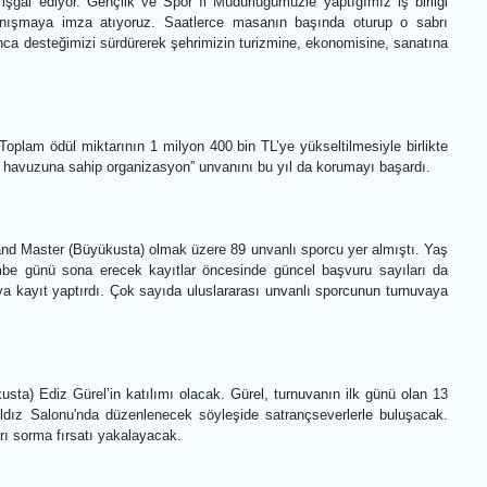
sel vizyonuna sağladığı katkıyı belirterek iş birliklerinin gücüne
nizli’nin turizmini ve kültürünü canlandırması, dünya insanlarının D
üyük bir yer işgal ediyor. Gençlik ve Spor İl Müdürlüğümüzle yaptı
r büyük bir dayanışmaya imza atıyoruz. Saatlerce masanın başınd
n biri olan satranca desteğimizi sürdürerek şehrimizin turizmine, eko
ukarı taşındı. Toplam ödül miktarının 1 milyon 400 bin TL’ye yükselti
“en yüksek ödül havuzuna sahip organizasyon” unvanını bu yıl da kor
asyonda 9’u Grand Master (Büyükusta) olmak üzere 89 unvanlı sporcu
uz 2026 Perşembe günü sona erecek kayıtlar öncesinde güncel baş
porcu turnuvaya kayıt yaptırdı. Çok sayıda uluslararası unvanlı sp