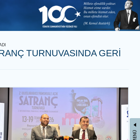
LETİŞİM
 SAYIM BAŞLADI
SI SATRANÇ TURNUVASINDA
 biri olan
e 13
in marka