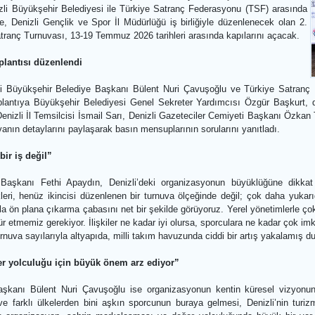
n yüksek katılımlı ve en çok ilgi gören açık satranç organizasyonlarınd
ukkale Açık Satranç Turnuvası, ikinci yılında da dünya satranç elitler
or. Denizli Büyükşehir Belediyesi ile Türkiye Satranç Federasyonu (
evesinde, Denizli Gençlik ve Spor İl Müdürlüğü iş birliğiyle düzenl
Açık Satranç Turnuvası, 13-19 Temmuz 2026 tarihleri arasında kapıla
asın toplantısı düzenlendi
 Denizli Büyükşehir Belediye Başkanı Bülent Nuri Çavuşoğlu ve Tü
endi. Toplantıya Büyükşehir Belediyesi Genel Sekreter Yardımcısı Ö
TSF Denizli İl Temsilcisi İsmail Sarı, Denizli Gazeteciler Cemiyeti 
turnuvanın detaylarını paylaşarak basın mensuplarının sorularını yan
 kolay bir iş değil”
syonu Başkanı Fethi Apaydın, Denizli’deki organizasyonun büyük
tatistikleri, henüz ikincisi düzenlenen bir turnuva ölçeğinde değil;
 ve sanatla ön plana çıkarma çabasını net bir şekilde görüyoruz. Yerel
teşekkür etmemiz gerekiyor. İlişkiler ne kadar iyi olursa, sporculara n
artan turnuva sayılarıyla altyapıda, milli takım havuzunda ciddi bir a