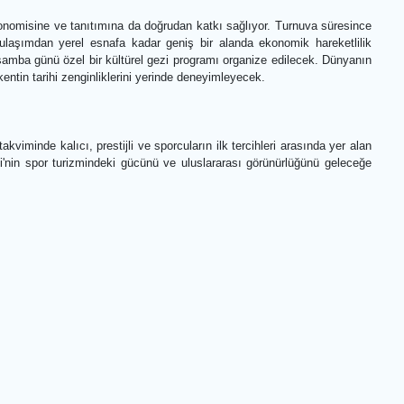
d Master (Büyükusta) Ediz Gürel’in katılımı olacak. Gürel, turnuvanın
kezi Fatma Yıldız Salonu'nda düzenlenecek söyleşide satrançsever
ettikleri soruları sorma fırsatı yakalayacak.
tesinde kent ekonomisine ve tanıtımına da doğrudan katkı sağlıyor. 
an restorana, ulaşımdan yerel esnafa kadar geniş bir alanda ekono
la 15 Temmuz Çarşamba günü özel bir kültürel gezi programı organize e
ukkale’yi ve kentin tarihi zenginliklerini yerinde deneyimleyecek.
arası satranç takviminde kalıcı, prestijli ve sporcuların ilk tercihleri
ederken, Denizli'nin spor turizmindeki gücünü ve uluslararası görün