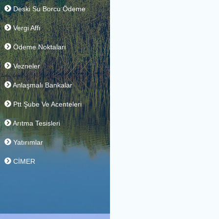
e-Deski
Deski Su Borcu Ödeme
Vergi Affı
Ödeme Noktaları
Vezneler
Anlaşmalı Bankalar
Ptt Şube Ve Acenteleri
Arıtma Tesisleri
Yatırımlar
CİMER