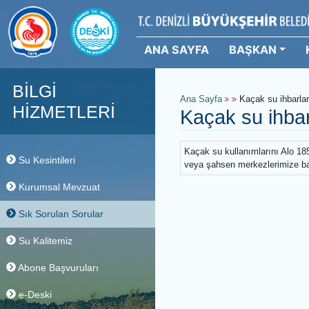
ANA SAYFA
BAŞKAN
BİLGİ
Ana Sayfa
Kaçak su i
HİZMETLERİ
Kaçak su ih
Kaçak su kullanımlarını
Su Kesintileri
veya şahsen merkezlerim
Kurumsal Mevzuat
Sık Sorulan Sorular
Su Kalitemiz
Abone Başvuruları