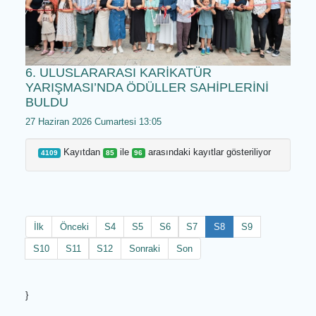
DENİZLİ BÜYÜKŞEHİR VE LÖSEV’DEN
FARKINDALIK İÇİN GÜÇLÜ İŞ BİRLİĞİ
27 Haziran 2026 Cumartesi 17:05