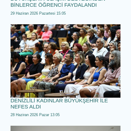
DENİZLİ BÜYÜKŞEHİR’İN YEM
DAĞITIMINDA İKİNCİ HAFTA BAŞLADI
29 Haziran 2026 Pazartesi 16:05
BÜYÜKŞEHİR ULAŞIM DESTEĞİNDEN
BİNLERCE ÖĞRENCİ FAYDALANDI