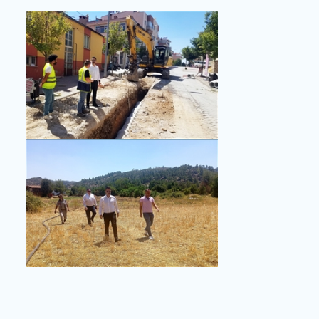
planlanan atıksu arıtma tesisinin yapılacağı alanda
da incelemelerde bulundu. Ardından Tavas İlçesind
yapımı devam eden yağmur suyu hattı çalışmalarını
yerinde denetleyerek saha ekiplerinden bilgi aldı.