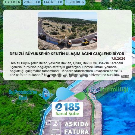
•
•
•
•
Tümü
HABERLER
ZİYARETLER
FAALİYETLER
ETKİNLİKLER
DENİZLİ BÜYÜKŞEHİR KENTİN ULAŞIM AĞINI GÜÇLENDİRİY
7.8.2
Denizli Büyükşehir Belediyesi’nin Baklan, Çivril, Bekilli ve Uşak’ın Karahal
ilçelerini birbirine bağlayan stratejik güzergahı Gömce-İmrallı yolunda
başlattığı çalışmalar tamamlandı. Modern standartlara kavuşturulan ve il
kez asfaltla buluşan 7 kilometrelik yol, bölge halkının hizmetine sunuldu.