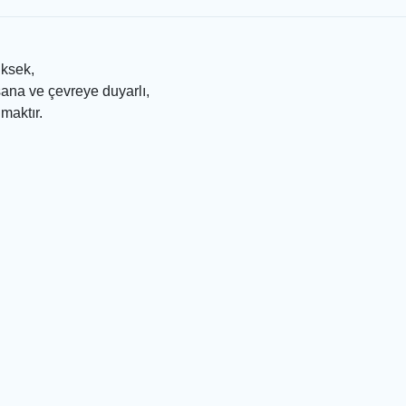
z
tesi yüksek,
ık, insana ve çevreye duyarlı,
rum olmaktır.