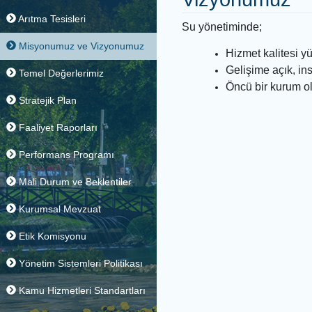
Organizasyon Şeması
Vizyonumu
Arıtma Tesisleri
Su yönetiminde;
Misyonumuz ve Vizyonumuz
Hizmet kali
Gelişime aç
Temel Değerlerimiz
Öncü bir ku
Stratejik Plan
Faaliyet Raporları
Performans Programı
Mali Durum ve Beklentiler
Kurumsal Mevzuat
Etik Komisyonu