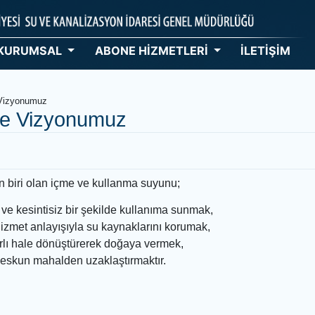
KURUMSAL
ABONE HİZMETLERİ
İ
uz ve Vizyonumuz
z ve Vizyonumuz
uz
arından biri olan içme ve kullanma suyunu;
üvenilir ve kesintisiz bir şekilde kullanıma sunmak,
arlı hizmet anlayışıyla su kaynaklarını korumak,
en yararlı hale dönüştürerek doğaya vermek,
rını meskun mahalden uzaklaştırmaktır.