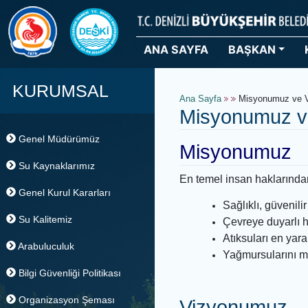
ANA SAYFA
BAŞKAN
KURUMSAL
Ana Sayfa
Misyonum
Misyonumu
Genel Müdürümüz
Misyonum
Su Kaynaklarımız
En temel insan hakl
Genel Kurul Kararları
Sağlıklı, g
Su Kalitemiz
Çevreye duy
Atıksuları 
Arabuluculuk
Yağmursula
Bilgi Güvenliği Politikası